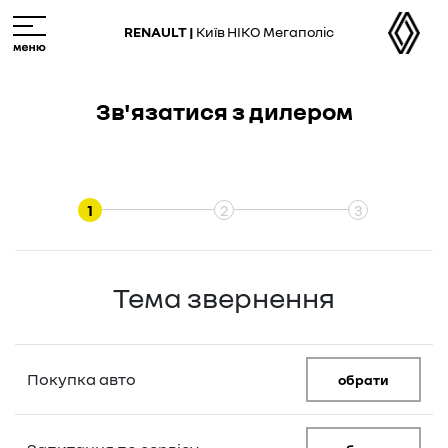
Skip
M
to
e
RENAULT |
Київ НІКО Мегаполіс
main
n
content
u
Зв'язатися з дилером