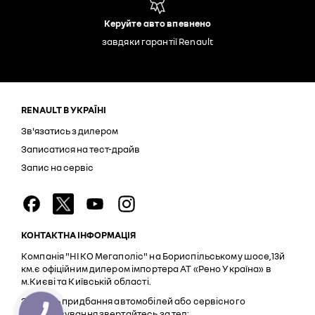
Керуйте авто впевнено
завдяки гарантії Renault
RENAULT В УКРАЇНІ
Зв'язатись з дилером
Записатися на тест-драйв
Запис на сервіс
КОНТАКТНА ІНФОРМАЦІЯ
Компанія "НІКО Мегаполіс" на Бориспільському шосе,13й
км.є офіційним дилером імпортера АТ «Рено Україна» в
м.Києві та Київській області.
З питань придбання автомобілей або сервісного
обслуговування звертайтесь за тел: